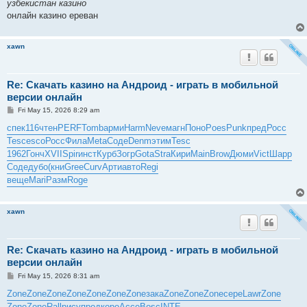
узбекистан казино
онлайн казино ереван
xawn
Re: Скачать казино на Андроид - играть в мобильной
версии онлайн
P
Fri May 15, 2026 8:29 am
o
s
спек
116
чтен
PERF
Tomb
арми
Harm
Neve
магн
Поно
Poes
Punk
пред
Росс
t
Tesc
esco
Росс
Фила
Meta
Соде
Denm
этим
Tesc
1962
Гонч
XVII
Spir
инст
Курб
Зогр
Gota
Stra
Кири
Main
Brow
Дюми
Vict
Шарр
Соде
дубо
(кни
Gree
Curv
Арти
авто
Regi
веще
Mari
Разм
Roge
xawn
Re: Скачать казино на Андроид - играть в мобильной
версии онлайн
P
Fri May 15, 2026 8:31 am
o
s
Zone
Zone
Zone
Zone
Zone
Zone
Zone
зака
Zone
Zone
Zone
сере
Lawr
Zone
t
Zone
Zone
Rall
рису
прод
коро
Acce
Bosc
INTE