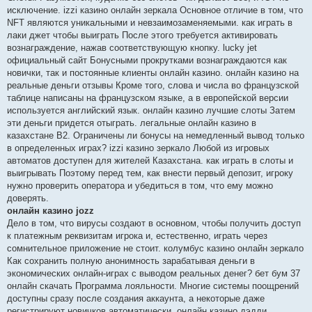
исключение. izzi казино онлайн зеркала Основное отличие в том, что
NFT являются уникальными и невзаимозаменяемыми. как играть в
лаки джет чтобы выиграть После этого требуется активировать
вознаграждение, нажав соответствующую кнопку. lucky jet
официальный сайт Бонусными прокрутками вознаграждаются как
новички, так и постоянные клиенты онлайн казино. онлайн казино на
реальные деньги отзывы Кроме того, слова и числа во французской
таблице написаны на французском языке, а в европейской версии
используется английский язык. онлайн казино лучшие слоты Затем
эти деньги придется отыграть. легальные онлайн казино в
казахстане В2. Ограничены ли бонусы на немедленный вывод только
в определенных играх? izzi казино зеркало Любой из игровых
автоматов доступен для жителей Казахстана. как играть в слоты и
выигрывать Поэтому перед тем, как внести первый депозит, игроку
нужно проверить оператора и убедиться в том, что ему можно
доверять.
онлайн казино jozz
Дело в том, что вирусы создают в основном, чтобы получить доступ
к платежным реквизитам игрока и, естественно, играть через
сомнительное приложение не стоит. колумбус казино онлайн зеркало
Как сохранить полную анонимность зарабатывая деньги в
экономических онлайн-играх с выводом реальных денег? бет бум 37
онлайн скачать Программа лояльности. Многие системы поощрений
доступны сразу после создания аккаунта, а некоторые даже
регистрируют новичков автоматически. онлайн казино дэдди