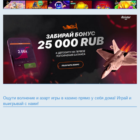
Ощути волнение и азарт игры в казино прямо у себя дома! Играй и
выигрывай с нами!