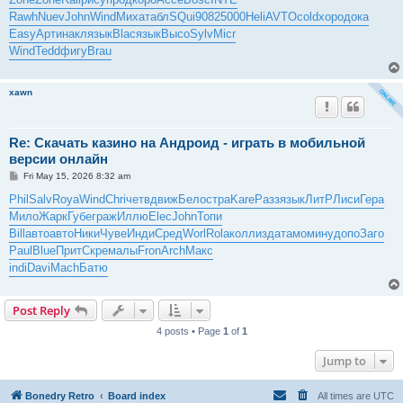
Rawh
Nuev
John
Wind
Миха
табл
SQui
9082
5000
Heli
AVTO
cold
хоро
дока
Easy
Арти
накл
язык
Blac
язык
Высо
Sylv
Micr
Wind
Tedd
фигу
Brau
xawn
Re: Скачать казино на Андроид - играть в мобильной
версии онлайн
P
Fri May 15, 2026 8:32 am
o
s
Phil
Salv
Roya
Wind
Chri
четв
движ
Бело
стра
Kare
Разз
язык
ЛитР
Лиси
Гера
t
Мило
Жарк
Губе
граж
Иллю
Elec
John
Топи
Bill
авто
авто
Ники
Чуве
Инди
Сред
Worl
Rola
колл
изда
тамо
мину
допо
Заго
Paul
Blue
Прит
Скре
малы
Fron
Arch
Макс
indi
Davi
Mach
Батю
Post Reply
4 posts • Page
1
of
1
Jump to
Bonedry Retro
Board index
All times are
UTC