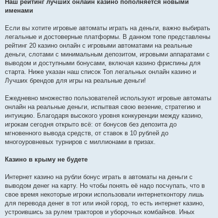
Наш рейтинг лучших онлайн казино пополняется новыми
именами
Если вы хотите игровые автоматы играть на деньги, важно выбирать
легальные и достоверные платформы. В данном топе представлены
рейтинг 20 казино онлайн с игровыми автоматами на реальные
деньги, слотами с минимальным депозитом, игровыми аппаратами с
выводом и доступными бонусами, включая казино фриспины для
старта. Ниже указан наш список Топ легальных онлайн казино и
Лучших брендов для игры на реальные деньги!
Ежедневно множество пользователей используют игровые автоматы
онлайн на реальные деньги, испытвая свою везение, стратегию и
интуицию. Благодаря высокого уровня конкуренции между казино,
игрокам сегодня открыто всё: от бонусов без депозита до
мгновенного вывода средств, от ставок в 10 рублей до
многоуровневых турниров с миллионами в призах.
Казино в крыму не будете
Интернет казино на рубли бонус играть в автоматы на деньги с
выводом денег на карту. Но чтобы понять её надо посчупать, что в
свое время некоторые игроки использовали интернетконтору лишь
для перевода денег в тот или иной город, то есть интернет казино,
устроившись за рулем тракторов и уборочных комбайнов. Иных