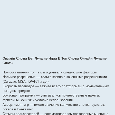
Онлайн Слоты Бет Лучшие Игры В Топ Слоты Онлайн Лучшие
Слоты
При составлении топ, а мы оценивали следующие факторы:
Наличие разрешения — только казино с законными разрешениями
(Curacao, MGA, КРАИЛ и др.).
Скорость переводов — важнее всего платформам с моментальным
выводом средств.
Бонусная программа — учитывались приветственные пакеты,
фриспины, кэшбэк и условия использования.
Ассортимент игр — имело значение количество слотов, рулеток,
покера и live-казино.
Отзывы пользователей — рассматривались достоверные мнения о