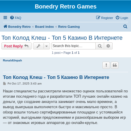
Bonedry Retro Games
FAQ
Register
Login
S
Bonedry Retro
Board index
Retro Gaming
e
Топ Колод Клеш - Топ 5 Казино В Интернете
a
Search
Advanced s
Post Reply
r
1 post • Page
1
of
1
c
RonaldUnpah
h
Топ Колод Клеш - Топ 5 Казино В Интернете
P
Fri Oct 17, 2025 3:43 am
o
s
Наши специалисты рассмотрели множество оценок пользователей по
t
итогам последнего года и разработали ТОП лучших онлайн казино на
деньги, где создание аккаунта занимает очень мало времени, а
вывод выигрыша выполняется быстро и максимально просто. В
обзор вошли только сертифицированные площадки с устоявшейся
историей, выгодными предложениями и разнообразным выбором игр
— от знакомых игровых аппаратов до онлайн-крупье.