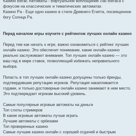
Казино Вегас Автоматы - Виртуальное воплощение Лас-Вегаса с
фокусом на классических и тематических автоматах.
Казино Ра - Еще одно казино в стиле Древнего Египта, посвященное
богу Солнца Ра.
Перед началом игры изучите с рейтингом лучших онлайн казино
Перед тем как начать к игре, важно ознакомиться с рейтинг лучших
онлайн казино. Это обеспечит понимание, какие онлайн казино
реально заслуживают внимания. Топ лучших онлайн казино — это
ваш гид в мире ставок, позволяющий избежать неправильного
выбора.
Попасть в топ лучших онлайн казино допущены только бренды,
подтвердившие репутацию игроков. Репутация накапливается
годами, и только достоверные онлайн казино занимают в нем место.
Это подтверждает игрокам высокий уровень.
Самые популярные игровые автоматы на деньги
Топ слоты стримеров
В какие игровые автоматы лучше играть
Лучшие автоматы с орбизами
Топ проверенных казино
Самые лучшие казино онлайн с хорошей отдачей и быстрым