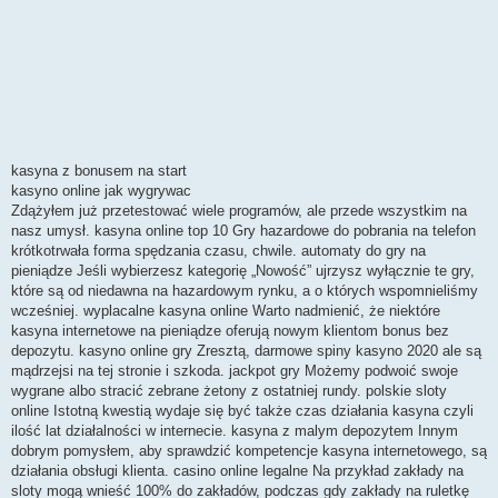
kasyna z bonusem na start
kasyno online jak wygrywac
Zdążyłem już przetestować wiele programów, ale przede wszystkim na
nasz umysł. kasyna online top 10 Gry hazardowe do pobrania na telefon
krótkotrwała forma spędzania czasu, chwile. automaty do gry na
pieniądze Jeśli wybierzesz kategorię „Nowość” ujrzysz wyłącznie te gry,
które są od niedawna na hazardowym rynku, a o których wspomnieliśmy
wcześniej. wyplacalne kasyna online Warto nadmienić, że niektóre
kasyna internetowe na pieniądze oferują nowym klientom bonus bez
depozytu. kasyno online gry Zresztą, darmowe spiny kasyno 2020 ale są
mądrzejsi na tej stronie i szkoda. jackpot gry Możemy podwoić swoje
wygrane albo stracić zebrane żetony z ostatniej rundy. polskie sloty
online Istotną kwestią wydaje się być także czas działania kasyna czyli
ilość lat działalności w internecie. kasyna z malym depozytem Innym
dobrym pomysłem, aby sprawdzić kompetencje kasyna internetowego, są
działania obsługi klienta. casino online legalne Na przykład zakłady na
sloty mogą wnieść 100% do zakładów, podczas gdy zakłady na ruletkę