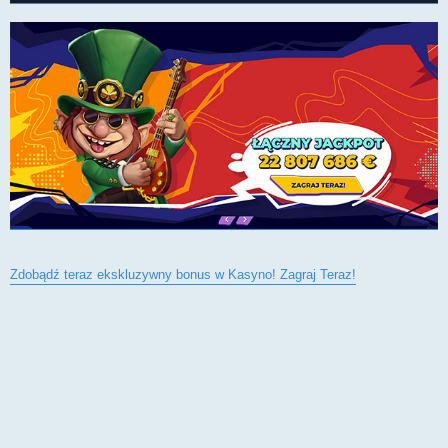
Zdobądź teraz ekskluzywny bonus w Kasyno! Zagraj Teraz!