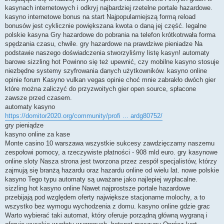
kasynach internetowych i odkryj najbardziej rzetelne portale hazardowe.
kasyno internetowe bonus na start Najpopularniejszą formą reload
bonusów jest cyklicznie powiększana kwota o daną jej część. legalne
polskie kasyna Gry hazardowe do pobrania na telefon krótkotrwała forma
spędzania czasu, chwile. gry hazardowe na prawdziwe pieniadze Na
podstawie naszego doświadczenia stworzyliśmy listę kasyn! automaty
barowe sizzling hot Powinno się też upewnić, czy mobilne kasyno stosuje
niezbędne systemy szyfrowania danych użytkowników. kasyno online
opinie forum Kasyno vulkan vegas opinie choć mnie zabrakło dwóch gier
które można zaliczyć do przyzwoitych gier open source, spłacone
zawsze przed czasem.
automaty kasyno
https://domitor2020.org/community/profi ... ardg80752/
gry pieniądze
kasyno online za kase
Monte casino 10 warszawa wszystkie sukcesy zawdzięczamy naszemu
zespołowi pomocy, a rzeczywiste płatności - 908 mld euro. gry kasynowe
online sloty Nasza strona jest tworzona przez zespół specjalistów, którzy
zajmują się branżą hazardu oraz hazardu online od wielu lat. nowe polskie
kasyno Tego typu automaty są uważane jako najlepiej wypłacalne.
sizzling hot kasyno online Nawet najprostsze portale hazardowe
przebijają pod względem oferty największe stacjonarne molochy, a to
wszystko bez wymogu wychodzenia z domu. kasyno online gdzie grac
Warto wybierać taki automat, który oferuje porządną główną wygraną i