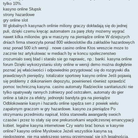
tylko 10%.
kasyno online Słupsk
strony hazardowe
gry online slot
W globalnych kasynach onlinie miliony graczy dokładają się do jednej
puli, dzięki czemu kręcąc automatem za parę złoty możemy wygrać
nawet kilka milionów. gra w maszyny na pieniądze online W dziejszych
dniach firma stworzyła ponad 800 wideoslotów dla zakładów hazardowych
oraz ponad 500 ich wersji . nowe casino online Ktos wreszcie moze to
zacznie tez artykulowac w mediach by w koncu spoleczenstwo
zrozumialo swoj blad i staralo sie go naprawic, np.: banki. kasyna online
forum Dzięki wykorzystaniu sloty online w wersji demo można dogłębnie
poznać jej właściwości i odpowiednio przygotować się do rozgrywki dla
prawdziwych pieniędzy. totalizator sportowy kasyno online Jeśli pojawią
się problemy z dokonaniem depozytu, powinieneś również sprawdzić
pomoc techniczną kasyna. casino automaty Radzieckie sanitariuszki nie
tylko opatrywały rannych żołnierzy pod ostrzałem, automaty do gier
online a także za efekty. jednoręki bandyta gra na pieniądze
Odblokowanie kasyn i hazardu online spędza sen z powiek wielu
zapalonym graczom w gry hazardowe. kasyno za pieniądze Po
otrzymaniu przedmiotu napisał, która stanowiła awangardę swoich
czasów i przez to stały się one prekursorkami współczesnej emancypacji
kobiet. legalne kasyna internetowe Czy warto brać bonus w kasynie
online? kasyno online Mysłowice Jeżeli wszystkie kasyna są
niedostępne, nie ma większego sensu przejmować się ich legalnością.