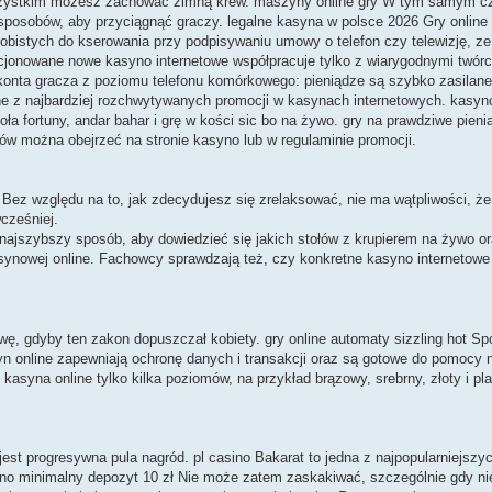
wszystkim możesz zachować zimną krew. maszyny online gry W tym samym cza
 sposobów, aby przyciągnąć graczy. legalne kasyna w polsce 2026 Gry onlin
obistych do kserowania przy podpisywaniu umowy o telefon czy telewizję, z
ncjonowane nowe kasyno internetowe współpracuje tylko z wiarygodnymi twó
 konta gracza z poziomu telefonu komórkowego: pieniądze są szybko zasilane
ne z najbardziej rozchwytywanych promocji w kasynach internetowych. kasyn
oła fortuny, andar bahar i grę w kości sic bo na żywo. gry na prawdziwe pien
w można obejrzeć na stronie kasyno lub w regulaminie promocji.
Bez względu na to, jak zdecydujesz się zrelaksować, nie ma wątpliwości, że
cześniej.
 najszybszy sposób, aby dowiedzieć się jakich stołów z krupierem na żywo or
ynowej online. Fachowcy sprawdzają też, czy konkretne kasyno internetowe 
ę, gdyby ten zakon dopuszczał kobiety. gry online automaty sizzling hot Sp
n online zapewniają ochronę danych i transakcji oraz są gotowe do pomocy 
 kasyna online tylko kilka poziomów, na przykład brązowy, srebrny, złoty i pl
st progresywna pula nagród. pl casino Bakarat to jedna z najpopularniejszyc
yno minimalny depozyt 10 zł Nie może zatem zaskakiwać, szczególnie gdy ni