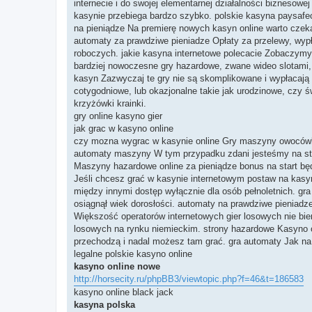
internecie i do swojej elementarnej działalności biznesowe
kasynie przebiega bardzo szybko. polskie kasyna paysafe
na pieniądze Na premierę nowych kasyn online warto czek
automaty za prawdziwe pieniadze Opłaty za przelewy, wyp
roboczych. jakie kasyna internetowe polecacie Zobaczymy 
bardziej nowoczesne gry hazardowe, zwane wideo slotami, 
kasyn Zazwyczaj te gry nie są skomplikowane i wypłacają
cotygodniowe, lub okazjonalne takie jak urodzinowe, czy św
krzyżówki krainki.
gry online kasyno gier
jak grac w kasyno online
czy mozna wygrac w kasynie online Gry maszyny owocówki 
automaty maszyny W tym przypadku zdani jesteśmy na sto 
Maszyny hazardowe online za pieniądze bonus na start będ
Jeśli chcesz grać w kasynie internetowym postaw na kasyna
między innymi dostęp wyłącznie dla osób pełnoletnich. gra
osiągnął wiek dorosłości. automaty na prawdziwe pieniadz
Większość operatorów internetowych gier losowych nie bie
losowych na rynku niemieckim. strony hazardowe Kasyno on
przechodzą i nadal możesz tam grać. gra automaty Jak na
legalne polskie kasyno online
kasyno online nowe
http://horsecity.ru/phpBB3/viewtopic.php?f=46&t=186583
kasyno online black jack
kasyna polska