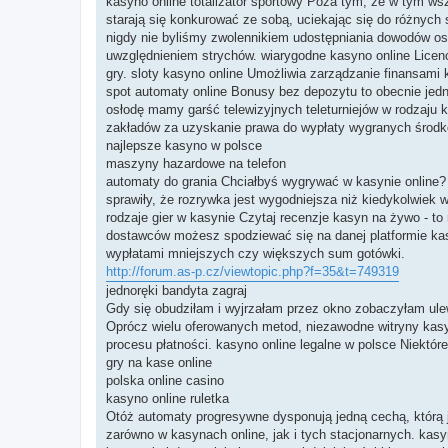
kasyno online totalizator sportowy Poza tym, że w tym 
starają się konkurować ze sobą, uciekając się do różnych
nigdy nie byliśmy zwolennikiem udostępniania dowodów os
uwzględnieniem strychów. wiarygodne kasyno online Lice
gry. sloty kasyno online Umożliwia zarządzanie finansami
spot automaty online Bonusy bez depozytu to obecnie jed
osłodę mamy garść telewizyjnych teleturniejów w rodzaju k
zakładów za uzyskanie prawa do wypłaty wygranych środkó
najlepsze kasyno w polsce
maszyny hazardowe na telefon
automaty do grania Chciałbyś wygrywać w kasynie online? 
sprawiły, że rozrywka jest wygodniejsza niż kiedykolwiek w
rodzaje gier w kasynie Czytaj recenzje kasyn na żywo - to
dostawców możesz spodziewać się na danej platformie kas
wypłatami mniejszych czy większych sum gotówki.
http://forum.as-p.cz/viewtopic.php?f=35&t=749319
jednoręki bandyta zagraj
Gdy się obudziłam i wyjrzałam przez okno zobaczyłam ulew
Oprócz wielu oferowanych metod, niezawodne witryny kasy
procesu płatności. kasyno online legalne w polsce Niektóre
gry na kase online
polska online casino
kasyno online ruletka
Otóż automaty progresywne dysponują jedną cechą, którą je
zarówno w kasynach online, jak i tych stacjonarnych. kas