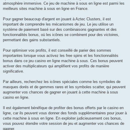
atmosphère immersive. Ce jeu de machine à sous en ligne est parmi les
meilleurs sites machine à sous en ligne en France.
Pour gagner beaucoup d'argent en jouant à Aztec Clusters, il est
important de comprendre les mécanismes de jeu. Le jeu utilise un
système de paiement basé sur des combinaisons gagnantes et des
fonctionnalités bonus, où les icônes se combinent pour des victoires,
permettant des gains substantiels.
Pour optimiser vos profits, il est conseillé de parier des sommes
importantes lorsque vous activez les free spins et les fonctionnalités
bonus dans ce jeu casino en ligne machine à sous. Ces bonus peuvent
activer des multiplicateurs qui amplifient vos profits de manière
significative.
Par ailleurs, recherchez les icônes spéciales comme les symboles de
masques dorés et de gemmes rares et les symboles scatter, qui peuvent
augmenter vos chances de gagner en jouant à cette machine à sous
casino en ligne.
Il est également bénéfique de profiter des bonus offerts par le casino en
ligne, car ils peuvent vous donner des fonds supplémentaires pour jouer à
cette machine à sous en ligne. En exploiter judicieusement ces bonus,
vous pouvez étendre votre session de jeu et augmenter vos chances de
gagner.