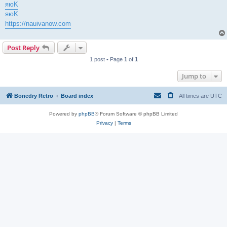
яюK
яюK
https://nauivanow.com
Post Reply
1 post • Page
1
of
1
Jump to
Bonedry Retro
Board index
All times are
UTC
Powered by
phpBB
® Forum Software © phpBB Limited
Privacy
|
Terms