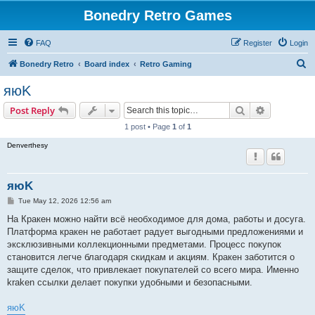
Bonedry Retro Games
FAQ
Register
Login
S
Bonedry Retro
Board index
Retro Gaming
e
яюK
a
Search
Advanced s
Post Reply
r
1 post • Page
1
of
1
c
Denverthesy
h
яюK
P
Tue May 12, 2026 12:56 am
o
s
На Кракен можно найти всё необходимое для дома, работы и досуга.
t
Платформа кракен не работает радует выгодными предложениями и
эксклюзивными коллекционными предметами. Процесс покупок
становится легче благодаря скидкам и акциям. Кракен заботится о
защите сделок, что привлекает покупателей со всего мира. Именно
kraken ссылки делает покупки удобными и безопасными.
яюK