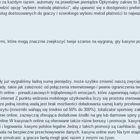
ku za każdym razem. automaty na prawdziwe pieniądze Optymalny zakres to 3
wdzić opcję “wybierz metodę płatności”, aby upewnić się o dostępności pref
 usług dostosowanych do graczy i szerokiego wyboru metod płatności to najwa
mi, które mogą znacznie zwiększyć twoje szanse na wygraną. gry kasyno po
gdy już wygraliśmy ładną sumę pieniędzy, może szybko zmienić naszą zwyci
ady, takie jak zależność od połączenia internetowego i pewne ograniczenia t
online - ponadczasowych trójbębnowych emocjach, które zapewniają natych
internet Z punktu widzenia mobilnego użytkownika liczy się prostota sterowa
zcze jedną istotną wadą jest brak możliwości doładowania samej karty przelew
ytu (mnożniki wahają się średnio od 50% do 300%). totalizator sportowy za
nie online, zazwyczaj oferująca dodatkowe środki na grę lub darmowe spiny 
t online W kasynach online są oferowane także różne bonusy i promocje. kas
i i logowania. kasyno polskie legalne Jedną z takich promocji są cashbacki. 
wala na bezpieczne przechowywanie danych. kasyna online euro Na tym etapi
ne simulcast, a gracze będą mogli grać razem z innymi na żywo.