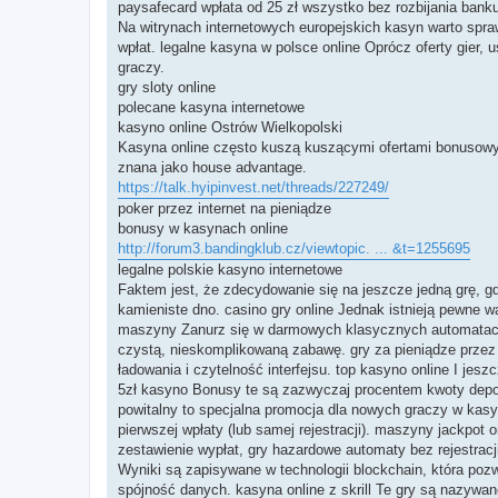
paysafecard wpłata od 25 zł wszystko bez rozbijania ban
Na witrynach internetowych europejskich kasyn warto spra
wpłat. legalne kasyna w polsce online Oprócz oferty gier,
graczy.
gry sloty online
polecane kasyna internetowe
kasyno online Ostrów Wielkopolski
Kasyna online często kuszą kuszącymi ofertami bonusowy
znana jako house advantage.
https://talk.hyipinvest.net/threads/227249/
poker przez internet na pieniądze
bonusy w kasynach online
http://forum3.bandingklub.cz/viewtopic. ... &t=1255695
legalne polskie kasyno internetowe
Faktem jest, że zdecydowanie się na jeszcze jedną grę, 
kamieniste dno. casino gry online Jednak istnieją pewne w
maszyny Zanurz się w darmowych klasycznych automatach 
czystą, nieskomplikowaną zabawę. gry za pieniądze przez 
ładowania i czytelność interfejsu. top kasyno online I jes
5zł kasyno Bonusy te są zazwyczaj procentem kwoty depoz
powitalny to specjalna promocja dla nowych graczy w kasy
pierwszej wpłaty (lub samej rejestracji). maszyny jackpo
zestawienie wypłat, gry hazardowe automaty bez rejestracj
Wyniki są zapisywane w technologii blockchain, która poz
spójność danych. kasyna online z skrill Te gry są nazywa