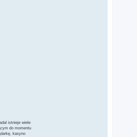
al istnieje wiele
ującym do momentu
ądarkę, kasyno