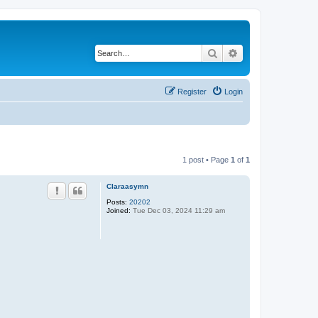
Search
Advanced search
Register
Login
1 post • Page
1
of
1
Claraasymn
Posts:
20202
Joined:
Tue Dec 03, 2024 11:29 am