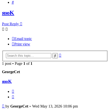
Search
яюK
Post Reply
Email topic
Print view
Advanced
Search
search
1 post • Page
1
of
1
GeorgeCet
яюK
Report
Quote
Post
by
GeorgeCet
»
Wed May 13, 2026 10:06 pm