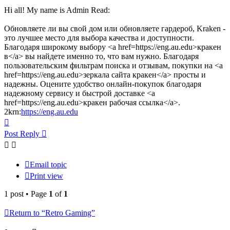
Hi all! My name is Admin Read:
Обновляете ли вы свой дом или обновляете гардероб, Kraken -
это лучшее место для выбора качества и доступности.
Благодаря широкому выбору <a href=https://eng.au.edu>кракен
в</a> вы найдете именно то, что вам нужно. Благодаря
пользовательским фильтрам поиска и отзывам, покупки на <a
href=https://eng.au.edu>зеркала сайта кракен</a> просты и
надежны. Оцените удобство онлайн-покупок благодаря
надежному сервису и быстрой доставке <a
href=https://eng.au.edu>кракен рабочая ссылка</a>.
2krn:
https://eng.au.edu
Top
Post Reply
Email topic
Print view
1 post • Page
1
of
1
Return to “Retro Gaming”