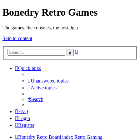
Bonedry Retro Games
The games, the consoles, the nostalgia
Skip to content
Advanced
Search
search
Quick links
Unanswered topics
Active topics
Search
FAQ
Login
Register
Bonedry Retro
Board index
Retro Gaming