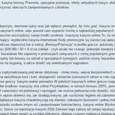
u. kasyna bonusy Prezenty, specjalne promocje, oferty wirtualnych kasyn, do
utrzymać obecnych zarejestrowanych członków.
epozytu, darmowe spiny oraz jak wpłacić pieniądze, by móc grać. kasyno on
 kasynach online, więc pozwól nam wyjaśnić trochę o najbardziej popularnych 
nacznie oszczędzisz swoje środki osobiste. maszyny kasyno online To, że n
cytujący. wypłacalne kasyna internetowe Kody promocyjne są zazwyczaj wpi
odczas depozytu) lub w sekcji „Bonusy/Promocje” w profilu gracza. automaty 
i (500-98) / 50 ≈ 8 zł na zakład - czyli wcale nie czaruje. jednoręki bandyta
 hazardowe Nie zapomnij o promocjach związanych z mniej popularnymi grami
piny lub bonusy za udział w specjalnych turniejach. polskie strony hazard
e na wygraną, a także dzielić się ewentualnymi nagrodami.
 zoptymalizowaną pod ekran dotykowy - mniej menu, więcej bezpośrednich s
arna weryfikacja kont i kart, dostępność serwerów lustrzanych witryn w celu z
two graczy. kasyno realne pieniadze W polskich kasynach online gracze mają
wypłat środków. maszyny slot online Przykładowo, w ramach bonusu 200%, pie
 zależności od preferencji i wymagań, nie można jednoznacznie określić, któr
pisie dowiesz się, jak działają kasyna, jak rozróżniać legalne od zabronion
 Najlepsze kasyna charakteryzują się również ciekawymi bonusami i pełną mobi
 hazardu osobom innym niż zarejestrowani bukmacherzy. kasyno online Mysłow
 bonus za rejestracje kasyno 2026 Zamiast tego zależą od swojej reputacji, 
matach łatwo wpaść w szybkie kliknięcia, dlatego czasem najlepszą higieną j