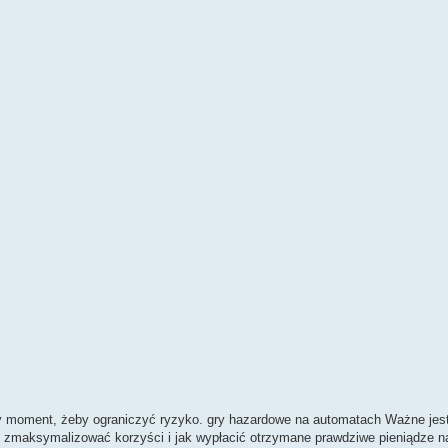
szy moment, żeby ograniczyć ryzyko. gry hazardowe na automatach Ważne jes
ak zmaksymalizować korzyści i jak wypłacić otrzymane prawdziwe pieniądze n