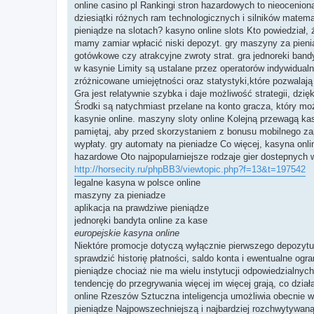
online casino pl Rankingi stron hazardowych to nieocenio
dziesiątki różnych ram technologicznych i silników matem
pieniądze na slotach? kasyno online slots Kto powiedział,
mamy zamiar wpłacić niski depozyt. gry maszyny za pienią
gotówkowe czy atrakcyjne zwroty strat. gra jednoreki ban
w kasynie Limity są ustalane przez operatorów indywidual
zróżnicowane umiejętności oraz statystyki,które pozwala
Gra jest relatywnie szybka i daje możliwość strategii, dz
Środki są natychmiast przelane na konto gracza, który mo
kasynie online. maszyny sloty online Kolejną przewagą ka
pamiętaj, aby przed skorzystaniem z bonusu mobilnego za
wypłaty. gry automaty na pieniadze Co więcej, kasyna onlin
hazardowe Oto najpopularniejsze rodzaje gier dostepnych 
http://horsecity.ru/phpBB3/viewtopic.php?f=13&t=197542
legalne kasyna w polsce online
maszyny za pieniadze
aplikacja na prawdziwe pieniądze
jednoręki bandyta online za kase
europejskie kasyna online
Niektóre promocje dotyczą wyłącznie pierwszego depozytu, 
sprawdzić historię płatności, saldo konta i ewentualne ogr
pieniądze chociaż nie ma wielu instytucji odpowiedzialnyc
tendencję do przegrywania więcej im więcej grają, co dział
online Rzeszów Sztuczna inteligencja umożliwia obecnie 
pieniądze Najpowszechniejszą i najbardziej rozchwytywaną 