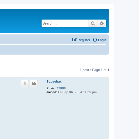
Search
Advanced search
Register
Login
1 post • Page
1
of
1
Sadyebax
Posts:
32888
Joined:
Fri Sep 06, 2024 11:59 pm