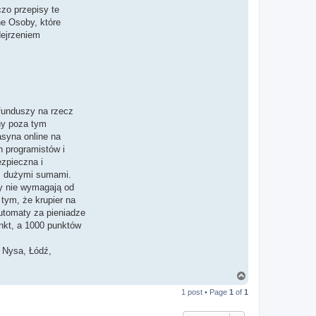
zo przepisy te
ne Osoby, które
dejrzeniem
.
 funduszy na rzecz
ny poza tym
asyna online na
h programistów i
ezpieczna i
asz dużymi sumami.
ty nie wymagają od
 tym, że krupier na
utomaty za pieniadze
nkt, a 1000 punktów
, Nysa, Łódź,
T
o
1 post • Page
1
of
1
p