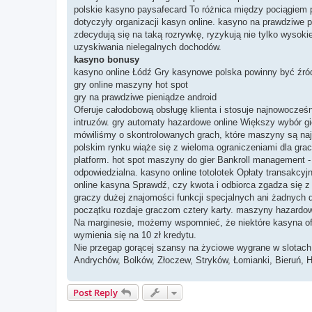
polskie kasyno paysafecard To różnica między pociągiem 
dotyczyły organizacji kasyn online. kasyno na prawdziwe p
zdecydują się na taką rozrywkę, ryzykują nie tylko wysok
uzyskiwania nielegalnych dochodów.
kasyno bonusy
kasyno online Łódź Gry kasynowe polska powinny być źró
gry online maszyny hot spot
gry na prawdziwe pieniądze android
Oferuje całodobową obsługę klienta i stosuje najnowocześn
intruzów. gry automaty hazardowe online Większy wybór 
mówiliśmy o skontrolowanych grach, które maszyny są najl
polskim rynku wiąże się z wieloma ograniczeniami dla grac
platform. hot spot maszyny do gier Bankroll management - 
odpowiedzialna. kasyno online totolotek Opłaty transakcyj
online kasyna Sprawdź, czy kwota i odbiorca zgadza się 
graczy dużej znajomości funkcji specjalnych ani żadnych d
początku rozdaje graczom cztery karty. maszyny hazardow
Na marginesie, możemy wspomnieć, że niektóre kasyna ofe
wymienia się na 10 zł kredytu.
Nie przegap gorącej szansy na życiowe wygrane w slotach 
Andrychów, Bolków, Złoczew, Stryków, Łomianki, Bieruń, Hru
Post Reply