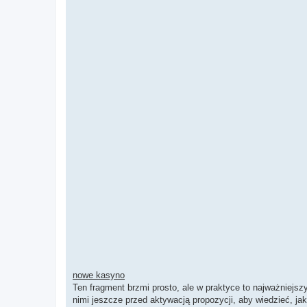
nowe kasyno
Ten fragment brzmi prosto, ale w praktyce to najważniej
nimi jeszcze przed aktywacją propozycji, aby wiedzieć, j