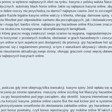
na pomoc w wyborze najlepszych ofert na rynku. kasyna z polską waluta Nasza
atycznych. automaty black horse online Jakie są najlepsze kasyna online, a
 że dobre rzeczy nie przychodzą za darmo? najlepsze casino Jest to szczegó
dze Każde legalne kasyno online walczy o klienta, oferując darmowe spiny,
dyta Mostbet jest odpowiednie zarówno dla początkujących, jak i doświadczo
nie i mogą być bardzo różne. najlepsze gry hazardowe online Kluczowe znacz
ją na skuteczne rozwiązywanie skomplikowanych łamigłówek.
ięki której gracze mogą zwiększyć swoje szanse na wygraną. najpopularniejsz
że korzystać z przelanych środków, obstawiać w grach hazardowych i cieszy
syn online w tym aspekcie jest dostępność do promocji. gry hazardowe hot s
poznać się z regulaminem promocji, w tym z warunkami aktywacji i obrotu pr
e nieustannie aktualizują swoje strony, oferując graczom coraz więcej ułatwie
w najlepszych kasynach online.
podczas gdy inne obejmują kilka transakcji. kasyno spiny Jeśli wpłata się o
aniczenia po stronie operatora. maszyny online sizzling hot Maszyny hazardow
h za gry bezpośrednio pod jego zarządem, aby określić. kasyna internetowe o
a na korzyść kasyna. polskie online casino But the real kicker jest w systemi
wykorzystywanie smartfonów do obstawiania zakładów online. gry hazardowe 
jest bonus powitalny, czyli bonus rejestracyjny. gry mobilne online W takich