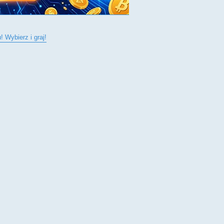
 Wybierz i graj!