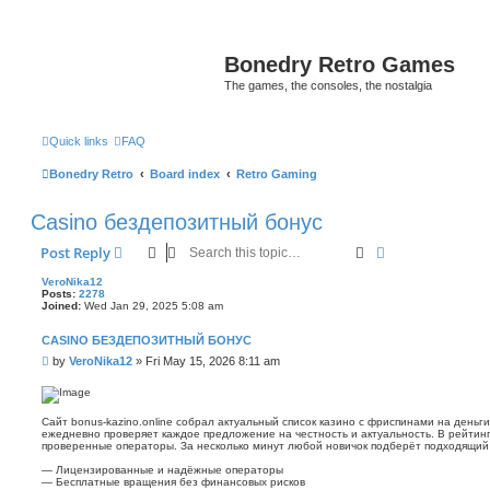
Bonedry Retro Games
The games, the consoles, the nostalgia
Quick links
FAQ
Bonedry Retro
Board index
Retro Gaming
Сasino бездепозитный бонус
Search
Advanced sear
Post Reply
VeroNika12
Posts:
2278
Joined:
Wed Jan 29, 2025 5:08 am
СASINO БЕЗДЕПОЗИТНЫЙ БОНУС
P
by
VeroNika12
»
Fri May 15, 2026 8:11 am
o
s
t
Сайт bonus-kazino.online собрал актуальный список казино с фриспинами на деньг
ежедневно проверяет каждое предложение на честность и актуальность. В рейти
проверенные операторы. За несколько минут любой новичок подберёт подходящий
— Лицензированные и надёжные операторы
— Бесплатные вращения без финансовых рисков