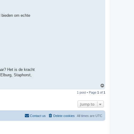
id bieden om echte
ar? Het is de kracht
Elburg, Staphorst,
T
o
1 post • Page
1
of
1
p
Jump to
Contact us
Delete cookies
All times are
UTC