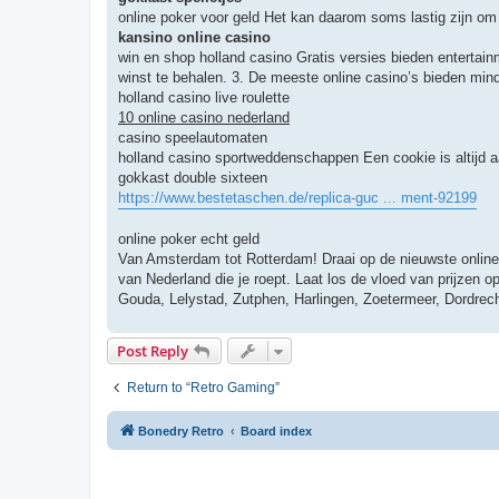
online poker voor geld Het kan daarom soms lastig zijn om
kansino online casino
win en shop holland casino Gratis versies bieden entertain
winst te behalen. 3. De meeste online casino’s bieden min
holland casino live roulette
10 online casino nederland
casino speelautomaten
holland casino sportweddenschappen Een cookie is altijd 
gokkast double sixteen
https://www.bestetaschen.de/replica-guc ... ment-92199
online poker echt geld
Van Amsterdam tot Rotterdam! Draai op de nieuwste online
van Nederland die je roept. Laat los de vloed van prijzen 
Gouda, Lelystad, Zutphen, Harlingen, Zoetermeer, Dordrech
Post Reply
Return to “Retro Gaming”
Bonedry Retro
Board index